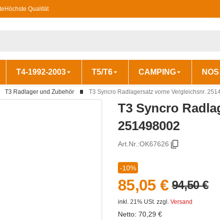
te
Höchste Qualität
T4-1992-2003
T5/T6
CAMPING
NOS
T3 Radlager und Zubehör
T3 Syncro Radlagersatz vorne Vergleichsnr. 25
T3 Syncro Radlag
251498002
Art.Nr.:
OK67626
-10%
85,05 €
94,50 €
inkl. 21% USt.
zzgl.
Versand
Netto:
70,29
€