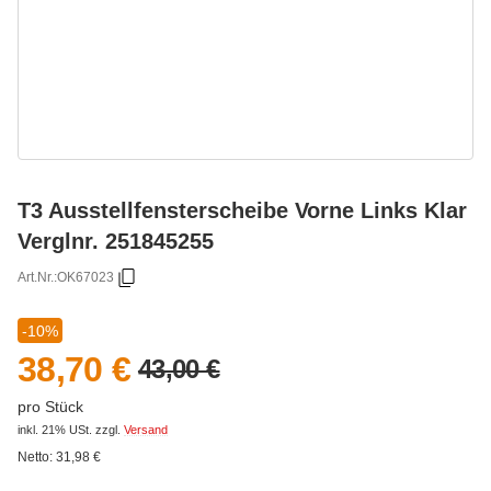
T3 Ausstellfensterscheibe Vorne Links Klar
Verglnr. 251845255
Art.Nr.:
OK67023
-10%
38,70 €
43,00 €
pro Stück
inkl. 21% USt.
zzgl.
Versand
Netto:
31,98
€