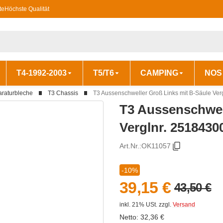
te
Höchste Qualität
T4-1992-2003
T5/T6
CAMPING
NOS
araturbleche
T3 Chassis
T3 Aussenschweller Groß Links mit B-Säule Ver
T3 Aussenschwel
Verglnr. 2518430
Art.Nr.:
OK11057
-10%
39,15 €
43,50 €
inkl. 21% USt.
zzgl.
Versand
Netto:
32,36
€