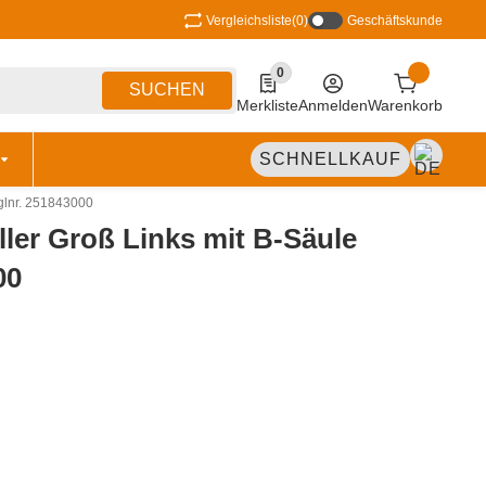
Vergleichsliste
(0)
Geschäftskunde
0
0 Produkte in der Liste
SUCHEN
Merkliste
Anmelden
Warenkorb
SCHNELLKAUF
glnr. 251843000
ler Groß Links mit B-Säule
00