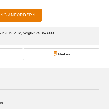
UNG ANFORDERN
ß inkl. B-Säule, VerglNr. 251843000
Merken
en.