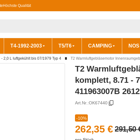
te
Höchste Qualität
T4-1992-2003
T5/T6
CAMPING
NOS
 - 2,0 L luftgekühlt bis 07/1979 Typ 4
T2 Warmluftgebläsemotor Innenraumgebl
T2 Warmluftgebl
komplett, 8.71 - 
411963007B 261
Art.Nr.:
OK67440
-10%
262,35 €
291,50 
pro Stück