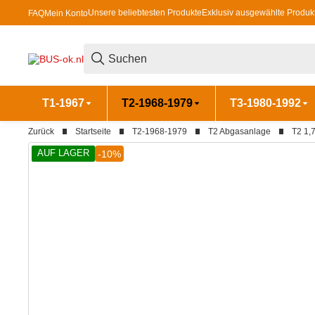
Unsere beliebtesten Produkte
Exklusiv ausgewählte Produk
FAQ
Mein Konto
T1-1967
T2-1968-1979
T3-1980-1992
Zurück
Startseite
T2-1968-1979
T2 Abgasanlage
T2 1,7
AUF LAGER
-10%