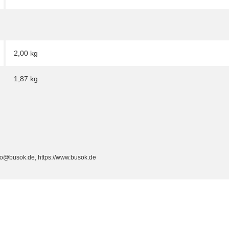
2,00 kg
1,87
kg
fo@busok.de, https://www.busok.de