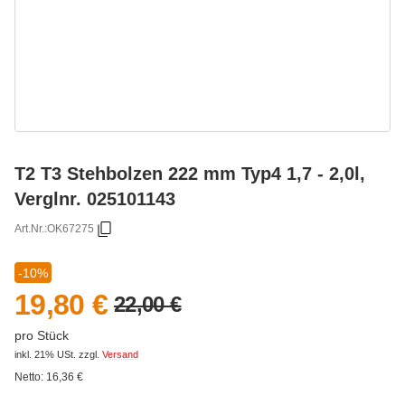
T2 T3 Stehbolzen 222 mm Typ4 1,7 - 2,0l,
Verglnr. 025101143
Art.Nr.:
OK67275
-10%
19,80 €
22,00 €
pro Stück
inkl. 21% USt.
zzgl.
Versand
Netto:
16,36
€