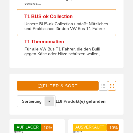
versies...
T1 BUS-ok Collection
T1 BUS-ok Collection
Unsere BUS-ok Collection umfaßt Nützliches
und Praktisches für den VW Bus T1 Fahrer...
T1 Thermomatten
T1 Thermomatten
Für alle VW Bus T1 Fahrer, die den Bulli
gegen Kälte oder Hitze schützen wollen,...
FILTER & SORT
118 Produkt(e) gefunden
Sortierung
AUF LAGER
AUSVERKAUFT
-10%
-10%