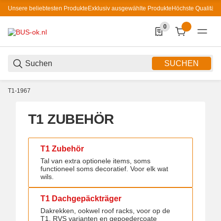
Unsere beliebtesten Produkte
Exklusiv ausgewählte Produkte
Höchste Qualität
0
0 Produkte in der List
SUCHEN
T1-1967
T1 ZUBEHÖR
T1 Zubehör
T1 Zubehör
Tal van extra optionele items, soms
functioneel soms decoratief. Voor elk wat
wils.
T1 Dachgepäckträger
T1 Dachgepäckträger
Dakrekken, ookwel roof racks, voor op de
T1, RVS varianten en gepoedercoate