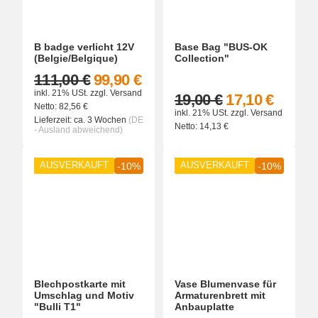
B badge verlicht 12V
Base Bag "BUS-OK
(Belgie/Belgique)
Collection"
111,00 €
99,90 €
inkl. 21% USt.
zzgl.
Versand
19,00 €
17,10 €
Netto:
82,56
€
inkl. 21% USt.
zzgl.
Versand
Lieferzeit:
ca. 3 Wochen
(DE
Netto:
14,13
€
- Ausland abweichend)
AUSVERKAUFT
AUSVERKAUFT
-10%
-10%
Blechpostkarte mit
Vase Blumenvase für
Umschlag und Motiv
Armaturenbrett mit
"Bulli T1"
Anbauplatte