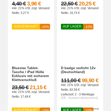
4,40 €
3,96 €
22,50 €
20,25 €
inkl. 21% USt.
zzgl.
Versand
inkl. 21% USt.
zzgl.
Versand
Netto:
3,27
€
Netto:
16,74
€
AUSVERKAUFT
AUF LAGER
-10%
-10%
Bluestar Tablet-
D badge verlicht 12v
Tasche / iPad Hülle
(Deutschland)
Exklusiv mit sicherem
111,00 €
99,90 €
Klettverschluß
inkl. 21% USt.
zzgl.
Versand
23,50 €
21,15 €
Netto:
82,56
€
inkl. 21% USt.
zzgl.
Versand
Lieferzeit:
2 - 3 Werktage
Netto:
17,48
€
(DE - Ausland abweichend)
AUSVERKAUFT
AUF LAGER
-10%
-10%