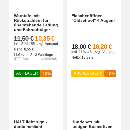
Warntafel mit
Flaschenöffner
Rückstrahlern für
"Oldschool" 4 Augen!
überstehende Ladung
und Fahrradträger
11,50 €
10,35 €
inkl. 21% USt.
zzgl.
Versand
18,00 €
16,20 €
Netto:
8,55
€
inkl. 21% USt.
zzgl.
Versand
Lieferzeit:
2 - 3 Werktage
Netto:
13,39
€
(DE - Ausland abweichend)
AUF LAGER
AUSVERKAUFT
-10%
-10%
HALT light sign -
Hundebett mit
derde remlicht
lustigen Busmotiven -