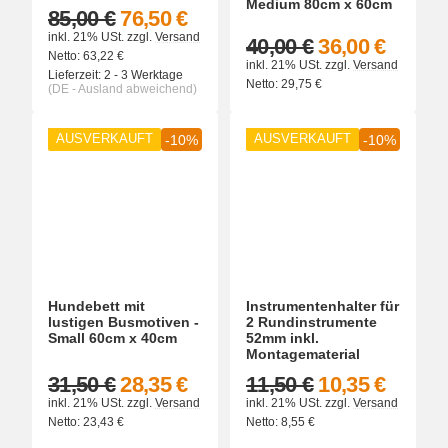
Medium 80cm x 60cm
85,00 €
76,50 €
inkl. 21% USt.
zzgl.
Versand
40,00 €
36,00 €
Netto:
63,22
€
inkl. 21% USt.
zzgl.
Versand
Lieferzeit:
2 - 3 Werktage
Netto:
29,75
€
(DE - Ausland abweichend)
AUSVERKAUFT
AUSVERKAUFT
-10%
-10%
Hundebett mit
Instrumentenhalter für
lustigen Busmotiven -
2 Rundinstrumente
Small 60cm x 40cm
52mm inkl.
Montagematerial
31,50 €
28,35 €
11,50 €
10,35 €
inkl. 21% USt.
zzgl.
Versand
inkl. 21% USt.
zzgl.
Versand
Netto:
23,43
€
Netto:
8,55
€