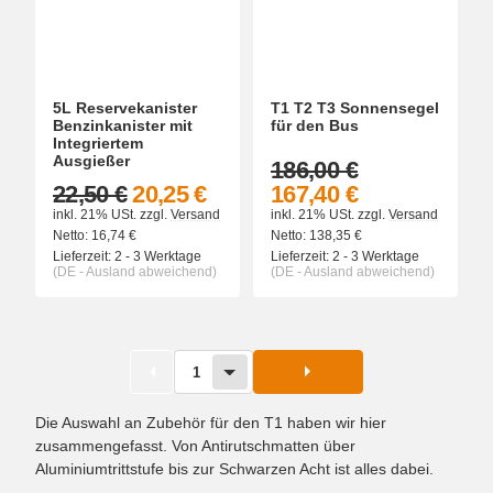
5L Reservekanister
T1 T2 T3 Sonnensegel
Benzinkanister mit
für den Bus
Integriertem
Ausgießer
186,00 €
22,50 €
20,25 €
167,40 €
inkl. 21% USt.
zzgl.
Versand
inkl. 21% USt.
zzgl.
Versand
Netto:
16,74
€
Netto:
138,35
€
Lieferzeit:
2 - 3 Werktage
Lieferzeit:
2 - 3 Werktage
(DE - Ausland abweichend)
(DE - Ausland abweichend)
1
Die Auswahl an Zubehör für den T1 haben wir hier
zusammengefasst. Von Antirutschmatten über
Aluminiumtrittstufe bis zur Schwarzen Acht ist alles dabei.