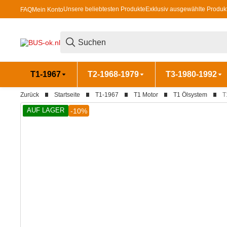
Unsere beliebtesten Produkte
Exklusiv ausgewählte Produk
FAQ
Mein Konto
T1-1967
T2-1968-1979
T3-1980-1992
Zurück
Startseite
T1-1967
T1 Motor
T1 Ölsystem
T
AUF LAGER
-10%