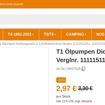
te
Höchste Qualität
T4-1992-2003
T5/T6
CAMPING
NOS
1 Ölpumpen Dichtungssatz1,2-1,5l Motoren 6mm Verglnr. 111115111A u. 11111513
T1 Ölpumpen Dic
Verglnr. 1111151
Art.Nr.:
OK67528
-10%
2,97 €
3,30 €
pro Stück
inkl. 21% USt.
zzgl.
Versand