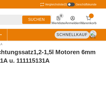
Vergleichsliste
(0)
Geschäftskunde
0
0 Produkte in der Liste
SUCHEN
Merkliste
Anmelden
Warenkorb
SCHNELLKAUF
1A
htungssatz1,2-1,5l Motoren 6mm
11A u. 111115131A