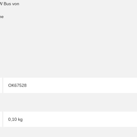
VW Bus von
ne
OK67528
0,10 kg