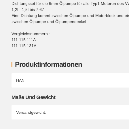
Dichtungsset für die 6mm Ölpumpe für alle Typ1 Motoren des 
1,2l - 1,5l bis 7.67.
Eine Dichtung kommt zwischen Ölpumpe und Motorblock und ei
zwischen Ölpumpe und Ölpumpendeckel.
Vergleichsnummern :
111 115 111A
111 115 131A
Produktinformationen
Produkteigenschaft
Wert
HAN:
Maße Und Gewicht
Versandgewicht: