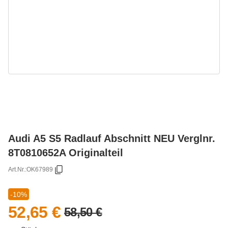
Audi A5 S5 Radlauf Abschnitt NEU Verglnr.
8T0810652A Originalteil
Art.Nr.:
OK67989
-10%
52,65 €
58,50 €